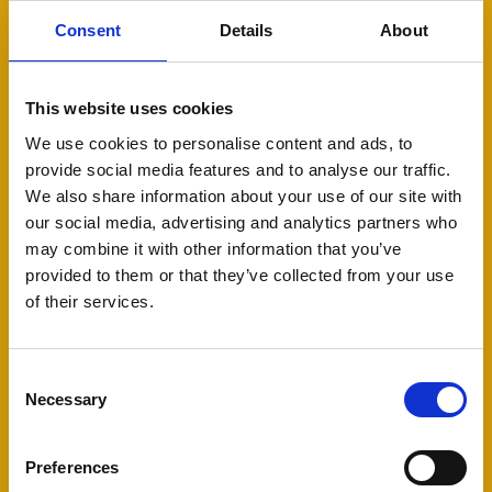
als alle data die daarbij kwijt is geraakt weer
Consent
Details
About
teruggehaald kan worden. Samen zoeken we
naar de meest geschikte
back-up methode
die
er voor u is.
This website uses cookies
We use cookies to personalise content and ads, to
provide social media features and to analyse our traffic.
We also share information about your use of our site with
our social media, advertising and analytics partners who
may combine it with other information that you’ve
beveiliging
provided to them or that they’ve collected from your use
of their services.
Digitale aanvallen zijn aan de orde van de dag.
Consent
Goede beveiliging is daarom van groot belang.
Necessary
Selection
We bespreken met u de meest geschikte
beveiliging
voor uw e-mail, netwerk,
Preferences
documenten en digitale bankieromgeving. Want