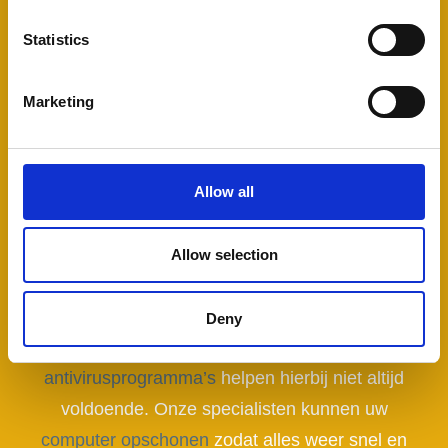
ook op het gebied van internetbankieren
Statistics
waarborgt icicom uw beveiliging.
Marketing
Allow all
up-to-date
Allow selection
Zoals auto’s ook om onderhoud vragen, zo
hebben computers net zo goed wel eens een
Deny
grondige beurt nodig. Opschoonsoftware en
antivirusprogramma’s
helpen hierbij niet altijd
voldoende. Onze specialisten kunnen uw
computer opschonen
zodat alles weer snel en