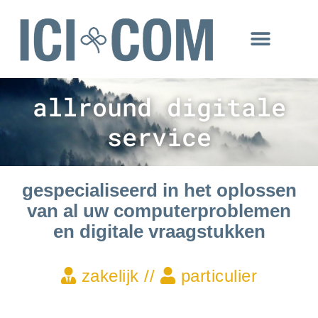
ONZE MENSEN
allround digitale
service
gespecialiseerd in het oplossen
van al uw computerproblemen
en digitale vraagstukken
zakelijk //
particulier