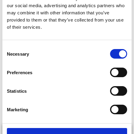
Dat krijgen we voor elkaar door te kijken naar de
our social media, advertising and analytics partners who
oorzaak. Waarom is uw computer traag? Er kunnen
may combine it with other information that you’ve
provided to them or that they’ve collected from your use
virussen spoken in het systeem, of misschien is uw
of their services.
computer simpelweg volgelopen met onnodige data.
Wij verlenen onze service altijd op locatie. Hierdoor
Consent
kunnen we naar het totaalbeeld kijken en op maat
Necessary
Selection
service aanbieden.
icicom staat altijd voor u klaar. Er komt geen
Preferences
abonnement bij kijken, u betaalt enkel voor de
geleverde dienst.
Statistics
Marketing
bekijk alle diensten