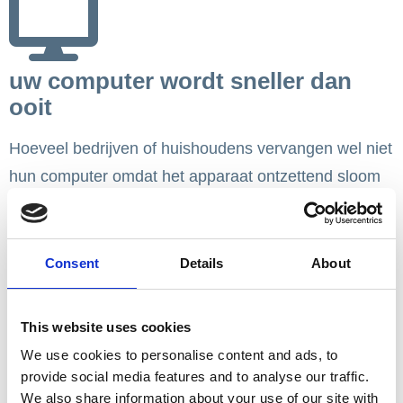
uw computer wordt sneller dan
ooit
Hoeveel bedrijven of huishoudens vervangen wel niet
hun computer omdat het apparaat ontzettend sloom
is geworden: dat gebeurt veel vaker dan u denkt.
Terwijl het in de meeste gevallen helemaal nog niet
nodig is.
Denkt u eens hoeveel geld er bespaard
Consent
Details
About
wordt door een computer grondig op te schonen.
Drie uurtjes alles volledig opnieuw installeren kan
This website uses cookies
ervoor zorgen dat de computer weer net zo snel
We use cookies to personalise content and ads, to
draait als toen u hem kocht.
provide social media features and to analyse our traffic.
We also share information about your use of our site with