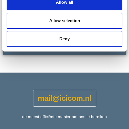
Allow all
Neem contact met ons op voor een gratis
Allow selection
kennismakingsgesprek
Deny
Aanvragen
mail@icicom.nl
de meest efficiënte manier om ons te bereiken